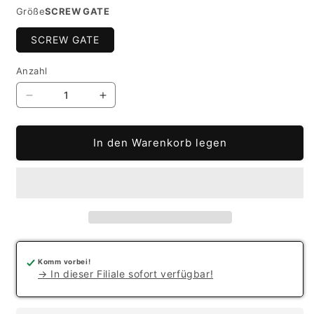
Größe
SCREW GATE
SCREW GATE
Anzahl
Verringere
Erhöhe
die
die
Menge
Menge
In den Warenkorb legen
für
für
CONCEPT
CONCEPT
SG
SG
Komm vorbei!
→ In dieser Filiale sofort verfügbar!