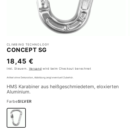
Medien
M
1
2
CLIMBING TECHNOLOGY
in
i
CONCEPT SG
Modal
M
öffnen
ö
Normaler
18,45 €
Preis
Inkl. Steuern.
Versand
wird beim Checkout berechnet
Artikel ohne Dekoration, Abbildung zeigt eventuell Zubehör.
HMS Karabiner aus heißgeschmiedetem, eloxierten
Aluminium.
Farbe
SILVER