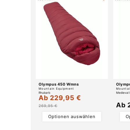
Olympus 450 Wmns
Olymp
Anbieter:
Anbiete
Mountain Equipment
Mountai
Rhubarb
Medieval 
Ab 229,95 €
Verkaufspreis
Normaler
Nor
Ab 
Preis
269,95 €
Prei
Optionen auswählen
O