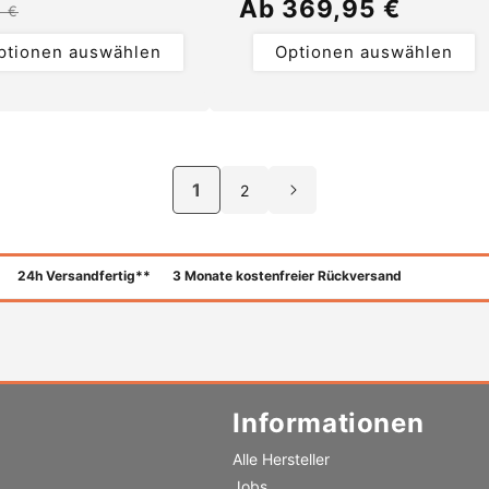
Normaler
Ab 369,95 €
Preis
5 €
Preis
ptionen auswählen
Optionen auswählen
1
2
24h Versandfertig**
3 Monate kostenfreier Rückversand
Zahlungsmethoden
Informationen
Alle Hersteller
Jobs