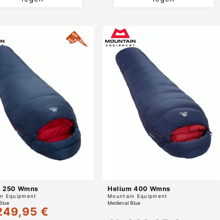
m 250 Wmns
Helium 400 Wmns
r:
Anbieter:
n Equipment
Mountain Equipment
Blue
Medieval Blue
249,95 €
ufspreis
Normaler