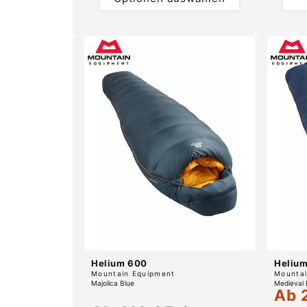
Helium 600
Heliu
Anbieter:
Anbiete
Mountain Equipment
Mountai
Majolica Blue
Medieval 
Ab 
Verka