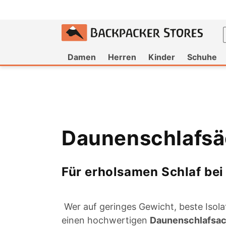
um
halt
Damen
Herren
Kinder
Schuhe
K
Daunenschlafsä
a
Für erholsamen Schlaf bei
t
Wer auf geringes Gewicht, beste Isolat
e
einen hochwertigen
Daunenschlafsac