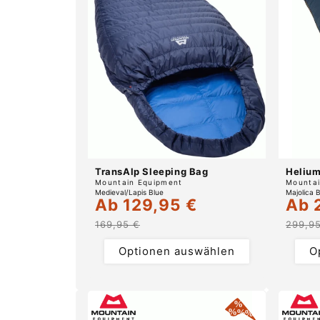
TransAlp Sleeping Bag
Helium
Anbieter:
Anbiete
Mountain Equipment
Mountai
Medieval/Lapis Blue
Majolica 
Ab 129,95 €
Ab 
Verkaufspreis
Normaler
Verka
Preis
169,95 €
299,9
Optionen auswählen
O