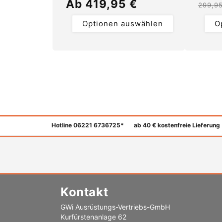
Normaler
Ab 419,95 €
299,9
Preis
Optionen auswählen
O
Hotline 06221 6736725*
ab 40 € kostenfreie Lieferung
Kontakt
GWi Ausrüstungs-Vertriebs-GmbH
Kurfürstenanlage 62