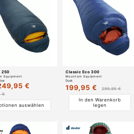
 250
Classic Eco 300
r:
Anbieter:
n Equipment
Mountain Equipment
Blue
Dusk
249,95 €
ufspreis
Normaler
199,95 €
Verkaufspreis
Normaler
299,95 €
Preis
5 €
Preis
In den Warenkorb
ptionen auswählen
legen