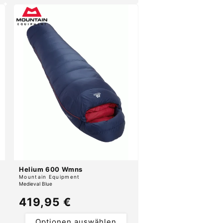
Helium 600 Wmns
Anbieter:
Mountain Equipment
Medieval Blue
Normaler
419,95 €
Preis
Optionen auswählen