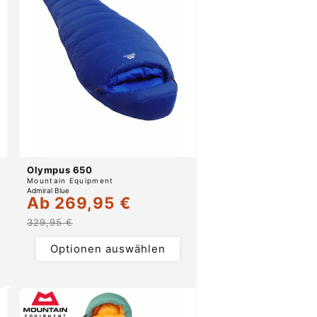
Olympus 650
Anbieter:
Mountain Equipment
Admiral Blue
Ab 269,95 €
Verkaufspreis
Normaler
Preis
329,95 €
Optionen auswählen