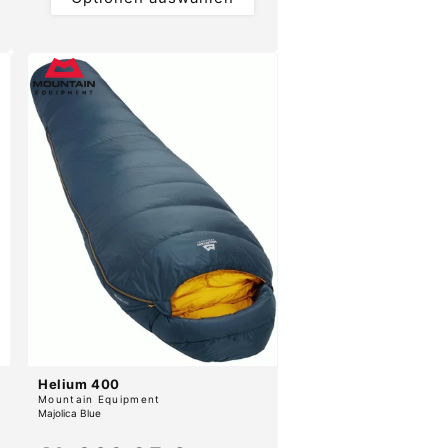
Helium 400
Anbieter:
Mountain Equipment
Majolica Blue