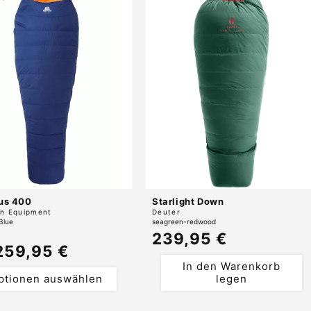
us 400
Starlight Down
r:
Anbieter:
n Equipment
Deuter
Blue
seagreen-redwood
Normaler
239,95 €
maler
259,95 €
Preis
s
In den Warenkorb
ptionen auswählen
legen