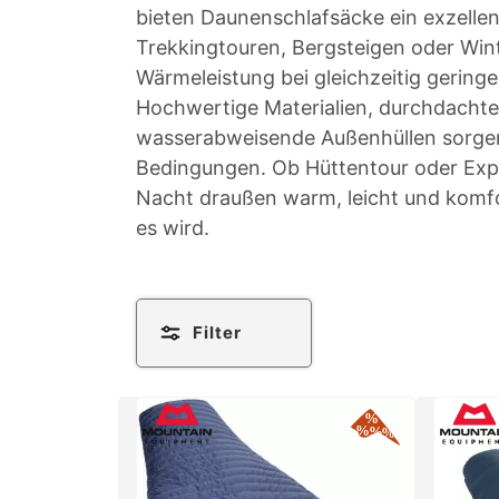
bieten Daunenschlafsäcke ein exzellen
g
Trekkingtouren, Bergsteigen oder Wint
Wärmeleistung bei gleichzeitig gering
o
Hochwertige Materialien, durchdacht
r
wasserabweisende Außenhüllen sorgen
Bedingungen. Ob Hüttentour oder Exp
i
Nacht draußen warm, leicht und komfor
es wird.
e
:
Filter