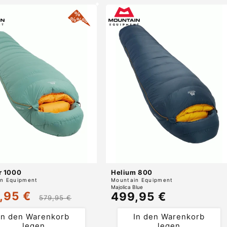
r 1000
Helium 800
r:
Anbieter:
n Equipment
Mountain Equipment
Majolica Blue
,95 €
Normaler
499,95 €
ufspreis
Normaler
579,95 €
Preis
Preis
In den Warenkorb
In den Warenkorb
legen
legen