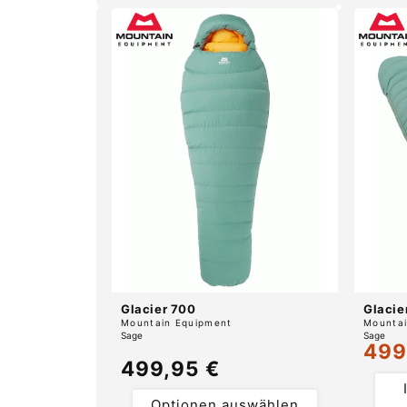
Glacier 700
Glacie
Anbieter:
Anbiete
Mountain Equipment
Mountai
Sage
Sage
499
Verka
Normaler
499,95 €
Preis
Optionen auswählen