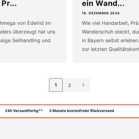
Pr...
ein Wand...
16. DEZEMBER 2024
Ohmega von Edelrid im
Wie viel Handarbeit, Pr
nders überzeugt hat uns
Wanderschuh steckt, du
ssige Seilhandling und
in Bayern selbst erlebe
zur letzten Qualitätskontr
1
2
24h Versandfertig**
3 Monate kostenfreier Rückversand
Zahlungsmethoden