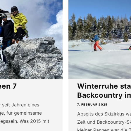
een 7
Winterruhe sta
Backcountry im
 seit Jahren eines
7. FEBRUAR 2025
rge, für gemeinsame
Abseits des Skizirkus wa
wegssein. Was 2015 mit
Zelt und Backcountry-S
kleiner Pannen war die