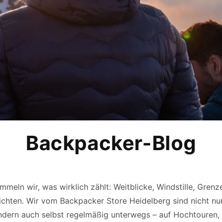
Backpacker-Blog
meln wir, was wirklich zählt: Weitblicke, Windstille, Gren
chten. Wir vom Backpacker Store Heidelberg sind nicht nur
ndern auch selbst regelmäßig unterwegs – auf Hochtouren, 