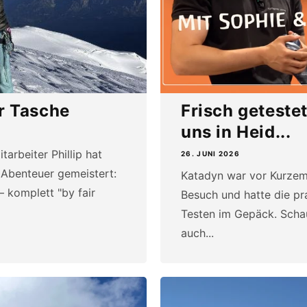
er Tasche
Frisch geteste
uns in Heid...
tarbeiter Phillip hat
26. JUNI 2026
 Abenteuer gemeistert:
Katadyn war vor Kurzem b
– komplett "by fair
Besuch und hatte die pr
Testen im Gepäck. Scha
auch...