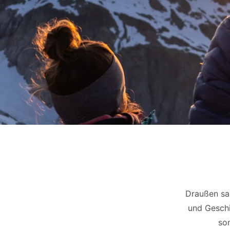
Draußen sam
und Geschi
so