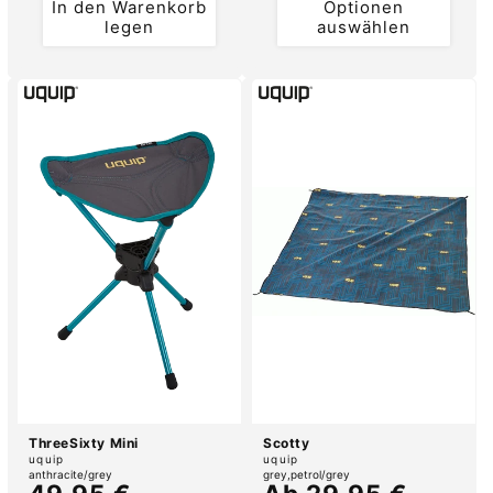
In den Warenkorb
Optionen
legen
auswählen
ThreeSixty Mini
Scotty
Anbieter:
Anbieter:
uquip
uquip
anthracite/grey
grey
petrol/grey