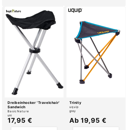
Dreibeinhocker 'Travelchair'
Trinity
Sandwich
Anbieter:
uquip
Anbieter:
grey
BasicNature
uni
Normaler
17,95 €
Normaler
Ab 19,95 €
Preis
Preis