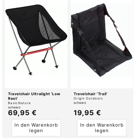
Travelchair Ultralight 'Low
Travelchair 'Trail'
Rest'
Anbieter:
Origin Outdoors
Anbieter:
schwarz
BasicNature
schwarz
Normaler
69,95 €
Normaler
19,95 €
Preis
Preis
In den Warenkorb
In den Warenkorb
legen
legen