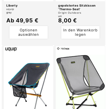
Liberty
gepolstertes Sitzkissen
Anbieter:
'Thermo-Seat'
uquip
grey
Anbieter:
Origin Outdoors
uni
Normaler
Ab 49,95 €
Normaler
8,00 €
Preis
Preis
Optionen
In den Warenkorb
auswählen
legen