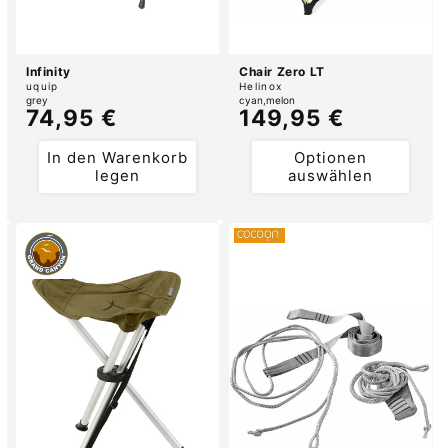
Infinity
Chair Zero LT
Anbieter:
Anbieter:
uquip
Helinox
grey
cyan
melon
Normaler
74,95 €
Normaler
149,95 €
Preis
Preis
In den Warenkorb
Optionen
legen
auswählen