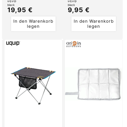
Anbieter:
Anbieter:
uquip
uquip
black
black
Normaler
19,95 €
Normaler
9,95 €
Preis
Preis
In den Warenkorb
In den Warenkorb
legen
legen