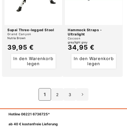
Supai Three-legged Stool
Hammock Straps -
Anbieter:
Ultralight
Grand Canyon
Nutria Brown
Anbieter:
Cocoon
grey/light grey
Normaler
39,95 €
Normaler
34,95 €
Preis
Preis
In den Warenkorb
In den Warenkorb
legen
legen
1
2
3
Hotline 06221 6736725*
ab 40 € kostenfreie Lieferung