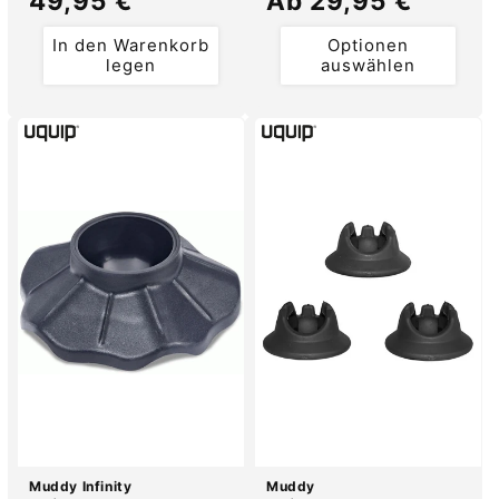
Normaler
49,95 €
Normaler
Ab 29,95 €
Preis
Preis
In den Warenkorb
Optionen
legen
auswählen
Muddy Infinity
Muddy