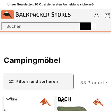
um
Unser Newsletter: 10 € bei der ersten Anmeldung sichern
halt
Einloggen
Warenk
Suchen
K
Campingmöbel
a
t
Filtern und sortieren
33 Produkte
e
g
o