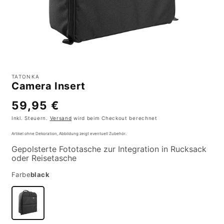
Medien
M
1
2
TATONKA
in
i
Camera Insert
Modal
M
öffnen
ö
Normaler
59,95 €
Preis
Inkl. Steuern.
Versand
wird beim Checkout berechnet
Artikel ohne Dekoration, Abbildung zeigt eventuell Zubehör.
Gepolsterte Fototasche zur Integration in Rucksack
oder Reisetasche
Farbe
black