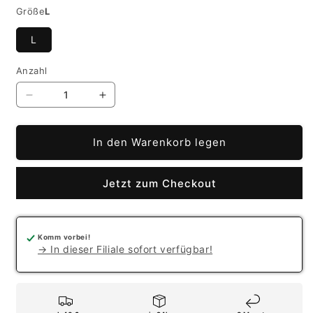
Größe
L
L
Anzahl
Verringere
Erhöhe
die
die
Menge
Menge
In den Warenkorb legen
für
für
Camera
Camera
Insert
Insert
Jetzt zum Checkout
Komm vorbei!
→ In dieser Filiale sofort verfügbar!