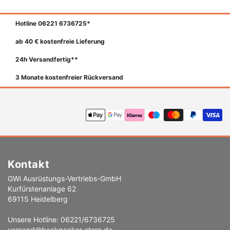
Hotline 06221 6736725*
ab 40 € kostenfreie Lieferung
24h Versandfertig**
3 Monate kostenfreier Rückversand
Zahlungsmethoden
Kontakt
GWi Ausrüstungs-Vertriebs-GmbH
Kurfürstenanlage 62
69115 Heidelberg
Unsere Hotline: 06221/6736725
versand@backpacker-store.de