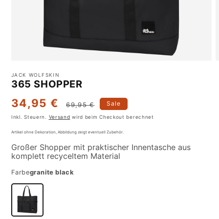
Medien
M
1
2
JACK WOLFSKIN
in
i
365 SHOPPER
Modal
M
öffnen
ö
34,95 €
Verkaufspreis
Normaler
Sale
69,95 €
Preis
Inkl. Steuern.
Versand
wird beim Checkout berechnet
Artikel ohne Dekoration, Abbildung zeigt eventuell Zubehör.
Großer Shopper mit praktischer Innentasche aus
komplett recyceltem Material
Farbe
granite black