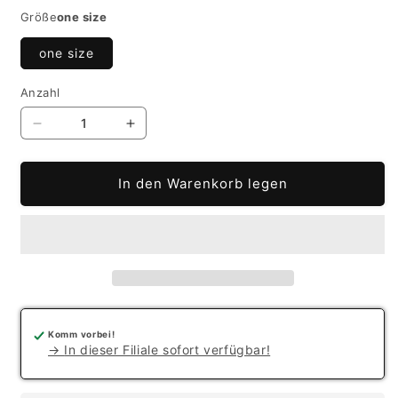
Größe
one size
one size
Anzahl
Verringere
Erhöhe
die
die
Menge
Menge
In den Warenkorb legen
für
für
365
365
SHOPPER
SHOPPER
Komm vorbei!
→ In dieser Filiale sofort verfügbar!