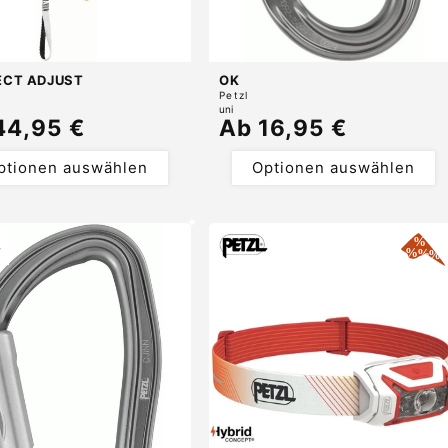
CT ADJUST
OK
r:
Anbieter:
Petzl
uni
maler
44,95 €
Normaler
Ab 16,95 €
s
Preis
ptionen auswählen
Optionen auswählen