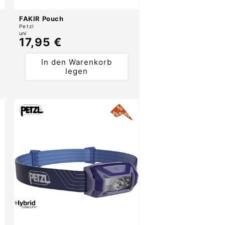
FAKIR Pouch
Anbieter:
Petzl
uni
Normaler
17,95 €
Preis
In den Warenkorb
legen