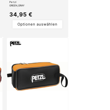
Anbieter:
Petzl
GREEN
GRAY
Normaler
34,95 €
Preis
Optionen auswählen