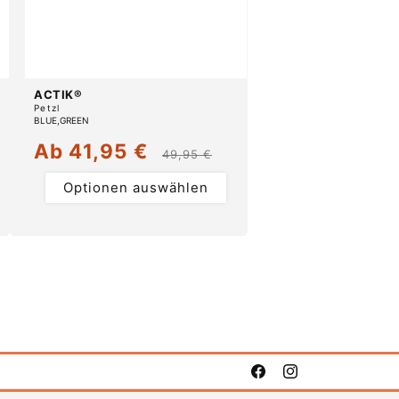
ACTIK®
Anbieter:
Petzl
BLUE
GREEN
Ab 41,95 €
Verkaufspreis
Normaler
49,95 €
Preis
Optionen auswählen
Facebook
Instagram