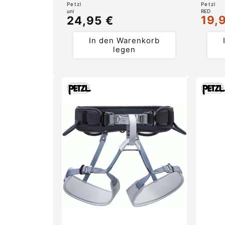
Anbieter:
Anbiete
Petzl
Petzl
uni
RED
19,
Normaler
24,95 €
Verka
Preis
In den Warenkorb
legen