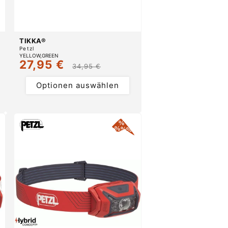
TIKKA®
Anbieter:
Petzl
YELLOW
GREEN
27,95 €
Verkaufspreis
Normaler
34,95 €
Preis
Optionen auswählen