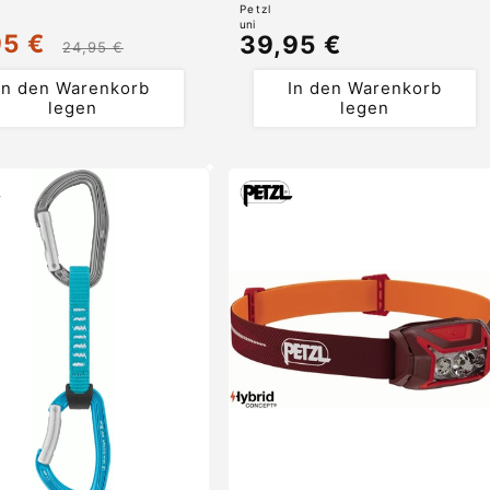
r:
Anbieter:
Petzl
uni
95 €
Normaler
39,95 €
ufspreis
Normaler
24,95 €
Preis
Preis
In den Warenkorb
In den Warenkorb
legen
legen