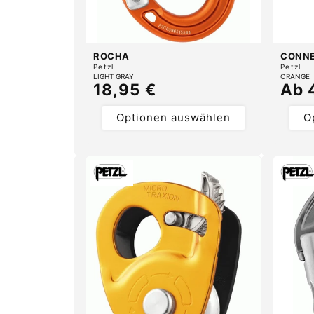
ROCHA
CONNE
Anbieter:
Anbiete
Petzl
Petzl
LIGHT GRAY
ORANGE
Normaler
18,95 €
Nor
Ab 
Preis
Prei
Optionen auswählen
O