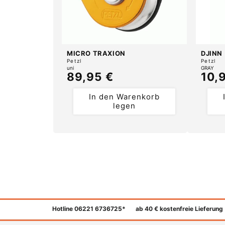
MICRO TRAXION
DJINN
Anbieter:
Anbiete
Petzl
Petzl
uni
GRAY
Normaler
89,95 €
Nor
10,
Preis
Prei
In den Warenkorb
legen
Hotline 06221 6736725*
ab 40 € kostenfreie Lieferung