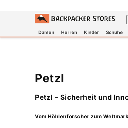
um
halt
Damen
Herren
Kinder
Schuhe
K
Petzl
a
Petzl – Sicherheit und Inn
t
Vom Höhlenforscher zum Weltmark
e