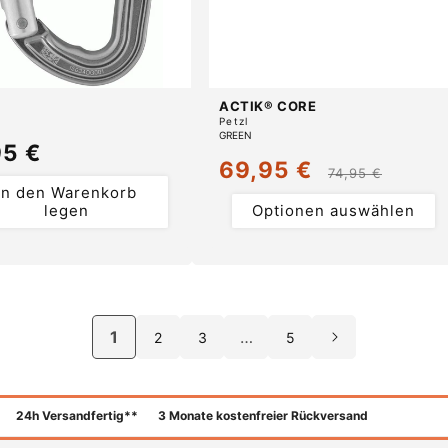
ACTIK® CORE
r:
Anbieter:
Petzl
GREEN
maler
95 €
69,95 €
s
Verkaufspreis
Normaler
74,95 €
In den Warenkorb
Preis
legen
Optionen auswählen
1
…
2
3
5
24h Versandfertig**
3 Monate kostenfreier Rückversand