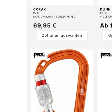
CORAX
DJINN
Anbieter:
Anbiete
Petzl
Petzl
DARK GRAY
NAVY BLUE
DARK RED
VIOLET
T
Normaler
69,95 €
Nor
Ab 
Preis
Prei
Optionen auswählen
O