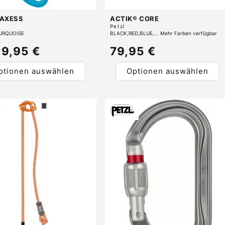
 AXESS
ACTIK® CORE
r:
Anbieter:
Petzl
URQUOISE
BLACK
RED
BLUE
... Mehr Farben verfügbar
maler
19,95 €
Normaler
79,95 €
s
Preis
ptionen auswählen
Optionen auswählen